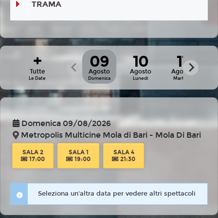
TRAMA
+
09
10
11
Tutte
Agosto
Agosto
Agosto
A
Le Date
Domenica
Lunedì
Martedì
Me
Domenica 09/08/2026
Metropolis Multicine Mola di Bari - Mola Di Bari
SALA 2
SALA 1
SALA 4
17:00
19:00
21:30
Seleziona un'altra data per vedere altri spettacoli